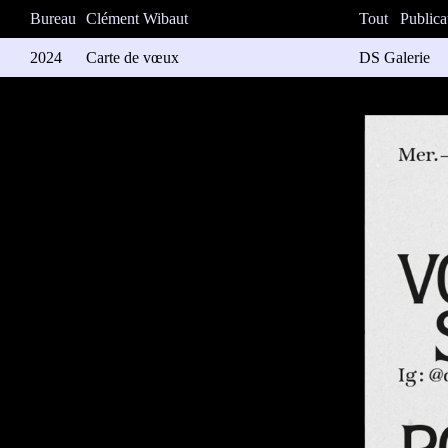
Bureau
Clément Wibaut
Tout
Publica
2024
Carte de vœux
DS Galerie
DS Galerie vo
diffraction tra
Impression: M