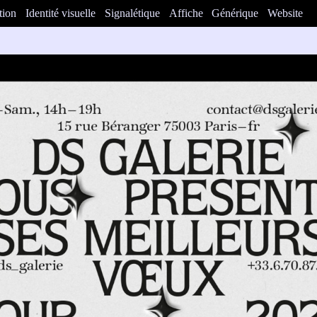
tion
Identité visuelle
Signalétique
Affiche
Générique
Website
us présente ses meilleurs vœux pour 2024. Animation et carte couchée 
nsparent.
édiagraphic