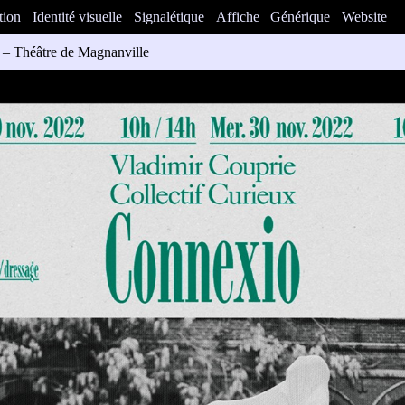
tion
Identité visuelle
Signalétique
Affiche
Générique
Website
– Théâtre de Magnanville
hes pour la programmation oct.–déc. du Colombier.
llaboration avec Malou Messien
édiagraphic