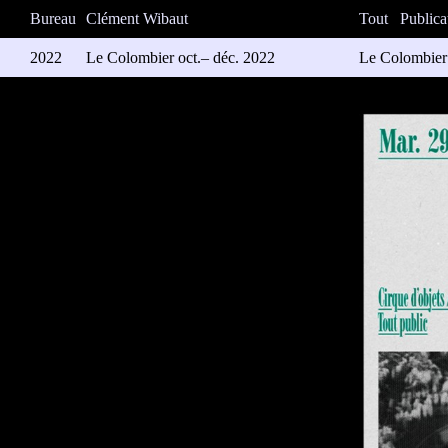
Bureau
Clément Wibaut
Tout
Publica
2022
Le Colombier oct.– déc. 2022
Le Colombier 
Série d’affic
Design: en co
Impression: M