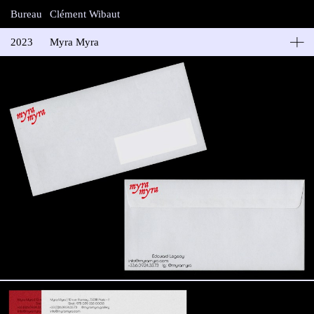
Bureau
Clément Wibaut
2023
Myra Myra
Myra Myra Galery
Identité visuelle de Myra Myra, galerie d’art contemporain
nomade – direction Édouard Legeay.