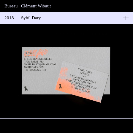
Bureau
Clément Wibaut
2018
Sybil Dary
Sybil Dary
Papeterie pour Sybil Dary, artiste plasticienne