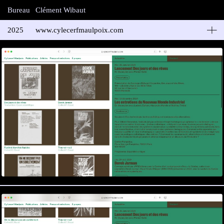
Bureau
Clément Wibaut
2025
www.cylecerfmaulpoix.com
Cy Lecerf Maulpoix
Site web de Cy Lecerf Maulpoix, auteur, traducteur et enseignant
en théorie critique à l’école des Beaux-Arts de Marseille. Cy
Lecerf Maulpoix est auteur d’“Écologies déviantes” (Cambourakis
2021), d’“Edward Carpenter et l’autre nature” (Le Passager
Clandestin 2022) et de l’ouvrage critique “Un Manifeste Gay de
Carl Wittman” (Éditions du Commun), 2023.