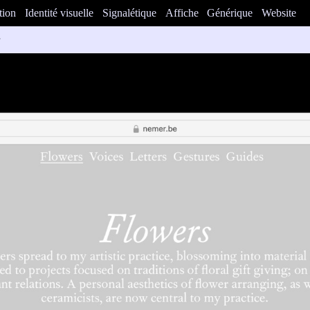
tion
Identité visuelle
Signalétique
Affiche
Générique
Website
artiste et chercheur Benny Nemer. Sa pratique multidisciplinaire aborde
vers un ensemble évolutif de matériaux: la voix humaine, les fleurs et leu
tolaire et les archives queer.