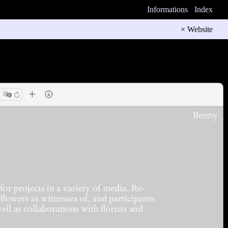
Informations
Index
× Website
 sentiment et
rs vases,