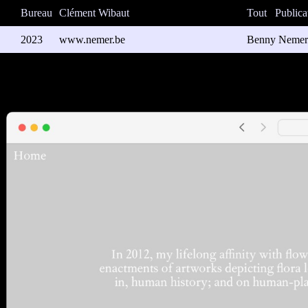
Bureau
Clément Wibaut
Tout
Publica
2023
www.nemer.be
Benny Nemer
Site web de l’
relation à tra
l’écriture épis