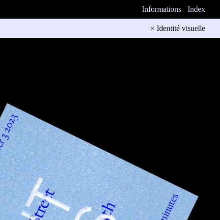
Informations
Index
× Identité visuelle
mmation “High