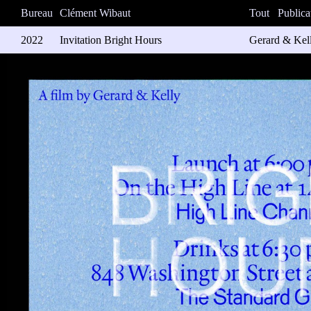
Bureau
Clément Wibaut
Tout
Publica
2022
Invitation Bright Hours
Gerard & Kell
Invitation po
Line Channel“