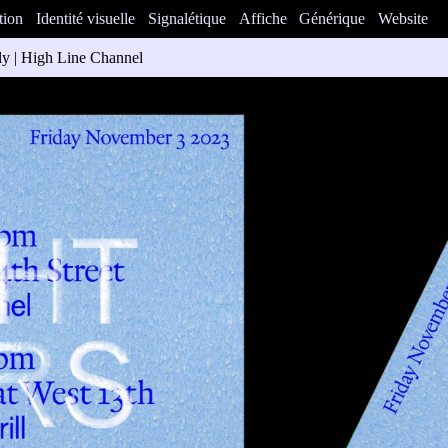
tion
Identité visuelle
Signalétique
Affiche
Générique
Website
y | High Line Channel
ur la projection du film de Gerard & Kelly. Dans le cadre de la progra
 de la ville de New York.