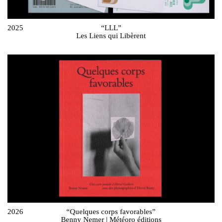
2025
“LLL”
Les Liens qui Libèrent
2026
“Quelques corps favorables”
Benny Nemer | Météoro éditions