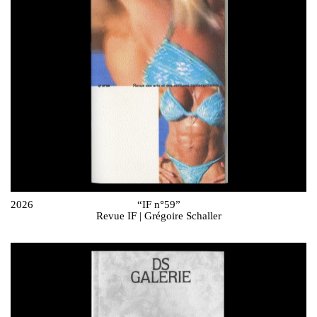
2026
“IF n°59”
Revue IF | Grégoire Schaller