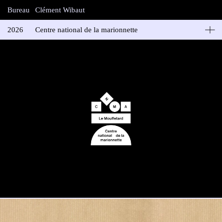
Bureau
Clément Wibaut
2026
Centre national de la marionnette
CNMa — Le Mouffetard
Identité visuelle du Centre national de la marionnette (CNMa) —
Le Mouffetard. Situé dans le quartier historique du 5e
arrondissement de Paris, le Mouffetard est la scène de référence
dédiée aux arts de la marionnette à Paris. Le CNMa et dirigé
depuis janvier 2026 par l’artiste Aurelia Ivan.
Design: en collaboration avec Malou Messien
Projet en cours