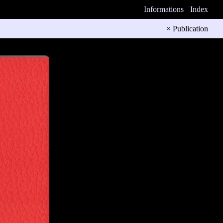
Informations
Index
× Publication
e de l’artiste
s de
u photographe
n 1991. Cet