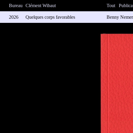
Bureau
Clément Wibaut
Tout
Publica
2026
Quelques corps favorables
Benny Nemer |
“Quelques corp
Benny Nemer, 
l’engagement 
et écrivain He
ouvrage s’ins
Météoro éditi
Impression: M
96 pages (18 
ISBN: 978-9-