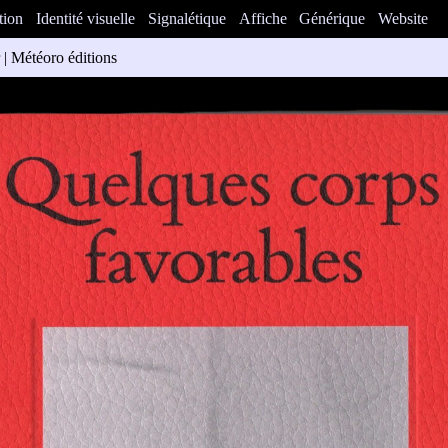
tion
Identité visuelle
Signalétique
Affiche
Générique
Website
 Météoro éditions
s favorables. Une carte postale à Hervé Guibert”, textes et mise en scèn
avec des photographies d'Hervé Bossy. L'ouvrage retrace les méandre
de longue date de Benny Nemer avec la collection de cartes postales d
rvé Guibert, qui aurait été distribuée à ses amis après sa mort du sida e
pire du roman-photo de Guibert publié en 1980, “Suzanne et Louise“.
ons
edia Graphic
× 24 cm)
08352981-3