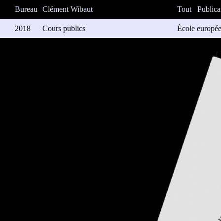
Bureau
Clément Wibaut
Tout
Publica
2018
Cours publics
École europée
Identité des c
Impression: T