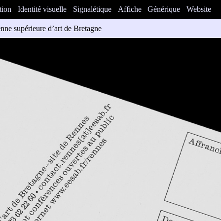
tion
Identité visuelle
Signalétique
Affiche
Générique
Website
nne supérieure d’art de Bretagne
ours publics de l’École européenne supérieure d’art de Bretagne (Renne
PI